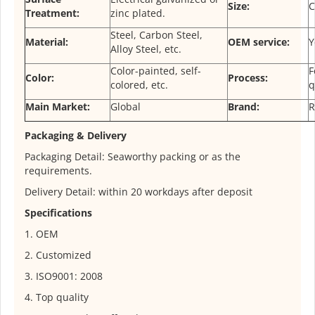
Size:
C
Treatment:
zinc plated.
Steel, Carbon Steel,
Material:
OEM service:
Y
Alloy Steel, etc.
Color-painted, self-
F
Color:
Process:
colored, etc.
q
Main Market:
Global
Brand:
R
Packaging & Delivery
Packaging Detail: Seaworthy packing or as the
requirements.
Delivery Detail: within 20 workdays after deposit
Specifications
1. OEM
2. Customized
3. ISO9001: 2008
4. Top quality