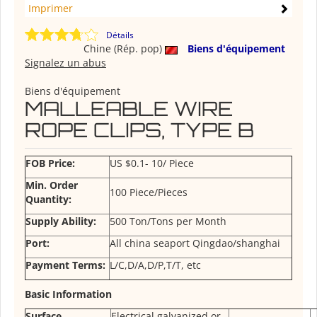
Imprimer
Détails
Chine (Rép. pop)
Biens d'équipement
Signalez un abus
Biens d'équipement
MALLEABLE WIRE
ROPE CLIPS, TYPE B
FOB Price:
US $0.1- 10/ Piece
Min. Order
100 Piece/Pieces
Quantity:
Supply Ability:
500 Ton/Tons per Month
Port:
All china seaport Qingdao/shanghai
Payment Terms:
L/C,D/A,D/P,T/T, etc
Basic Information
Surface
Electrical galvanized or