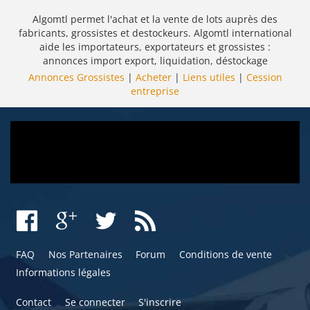
Algomtl permet l'achat et la vente de lots auprès des
fabricants, grossistes et destockeurs. Algomtl international
aide les importateurs, exportateurs et grossistes :
annonces import export, liquidation, déstockage
Annonces Grossistes
|
Acheter
|
Liens utiles
|
Cession
entreprise
FAQ
Nos Partenaires
Forum
Conditions de vente
Informations légales
Contact
Se connecter
S'inscrire