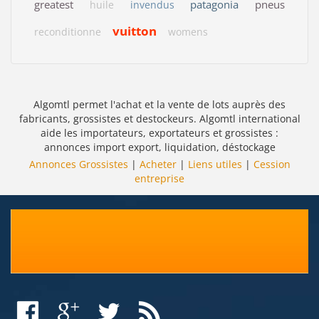
greatest
patagonia
pneus
huile
invendus
vuitton
reconditionne
womens
Algomtl permet l'achat et la vente de lots auprès des
fabricants, grossistes et destockeurs. Algomtl international
aide les importateurs, exportateurs et grossistes :
annonces import export, liquidation, déstockage
Annonces Grossistes
|
Acheter
|
Liens utiles
|
Cession
entreprise