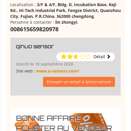
Localisation :
3/F & 4/F, Bldg. D, Incubation Base, KeJi
Rd., Hi-Tech Industrial Park, Fengze District, Quanzhou
City, Fujian, P.R.China, 362000 chengdong
,
Personne à contacter :
lin zhongyi
,
008615659820978
qinuo sensor
Détail
Inscrit le 18 septembre 2020
Site web :
www.u-sensors.com/
Envoyer un email à qinuo sensor
BONNE AFFAIRE :
ACHETER AU VENDEUR