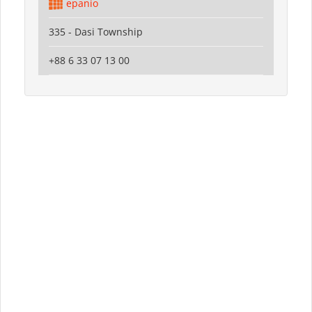
epanio
335 - Dasi Township
+88 6 33 07 13 00