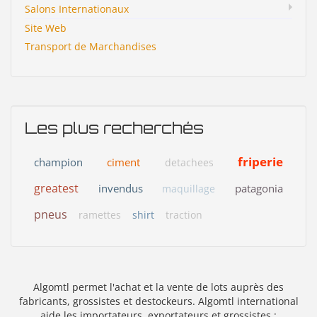
Salons Internationaux
Site Web
Transport de Marchandises
Les plus recherchés
friperie
champion
ciment
detachees
greatest
invendus
patagonia
maquillage
pneus
ramettes
shirt
traction
Algomtl permet l'achat et la vente de lots auprès des
fabricants, grossistes et destockeurs. Algomtl international
aide les importateurs, exportateurs et grossistes :