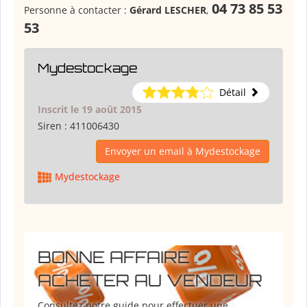
04 73 85 53
Personne à contacter :
Gérard LESCHER
,
53
Mydestockage
Détail
Inscrit le 19 août 2015
Siren :
411006430
Envoyer un email à Mydestockage
Mydestockage
BONNE AFFAIRE :
ACHETER AU VENDEUR
Consultez notre guide pour effectuer une