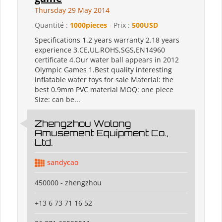
Thursday 29 May 2014
Quantité :
1000pieces
- Prix :
500USD
Specifications 1.2 years warranty 2.18 years
experience 3.CE,UL,ROHS,SGS,EN14960
certificate 4.Our water ball appears in 2012
Olympic Games 1.Best quality interesting
inflatable water toys for sale Material: the
best 0.9mm PVC material MOQ: one piece
Size: can be...
Zhengzhou Wolong
Amusement Equipment Co.,
Ltd.
sandycao
450000 - zhengzhou
+13 6 73 71 16 52