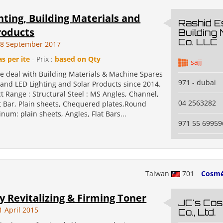
hting, Building Materials and
Rashid E
roducts
Building 
Co. LLC
28 September 2017
as per ite
- Prix :
based on Qty
sajj
We deal with Building Materials & Machine Spares
971 - dubai
 and LED Lighting and Solar Products since 2014.
 Range : Structural Steel : MS Angles, Channel,
04 2563282
t Bar, Plain sheets, Chequered plates,Round
num: plain sheets, Angles, Flat Bars...
971 55 69959
Taiwan
701
Cosmé
 Revitalizing & Firming Toner
JC's Cos
1 April 2015
Co., Ltd.