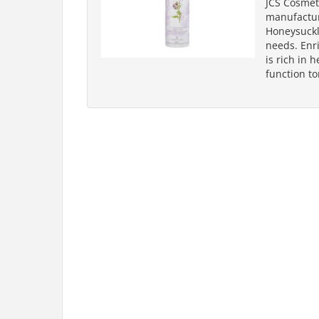
JCS Cosmeti
manufactur
Honeysuckl
needs. Enr
is rich in 
function to