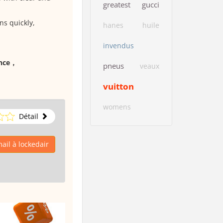
greatest
gucci
ns quickly,
hanes
huile
invendus
ence，
pneus
veaux
vuitton
womens
Détail
ail à lockedair