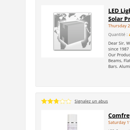
LED Lig
Solar P
Thursday 
Quantité :
Dear Sir, 
since 1987
Our Product
Beams, Fla
Bars. Alumi
Signalez un abus
Comfrey
Saturday 1