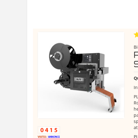
B
Q
In
PL
Ro
he
pa
sp
at
PL