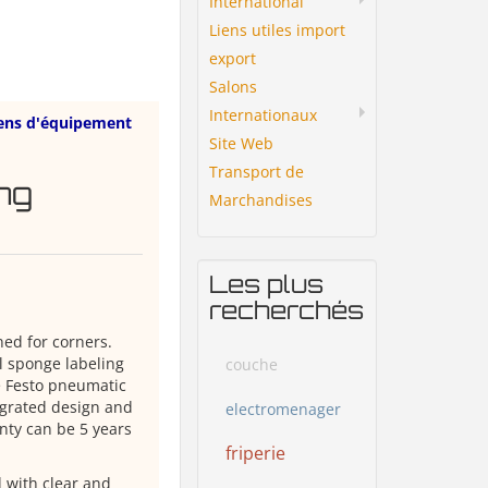
International
Liens utiles import
export
Salons
Internationaux
ens d'équipement
Site Web
Transport de
ng
Marchandises
Les plus
recherchés
ed for corners.
al sponge labeling
couche
e Festo pneumatic
tegrated design and
electromenager
nty can be 5 years
friperie
 with clear and