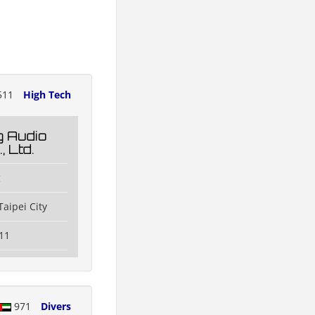
511
High Tech
 Audio
, Ltd.
g
aipei City
11
971
Divers