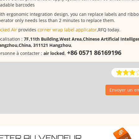
eadable barcodes
th ergonomic integration design, you can replace labels and ribbo
erator only needs less than 2 minutes to replace them.
cked Air
provides
corner wrap label applicator
,RFQ today.
calisation :
7F,11th Building,West Area,Chinese Artificial Intellig
angzhou,China, 311121 Hangzhou
,
+86 0571 86169196
rsonne à contacter :
air locked
,
Envoyer un em
HETER AU VENDEUR