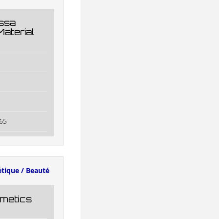
ssa
Material
65
tique / Beauté
metics