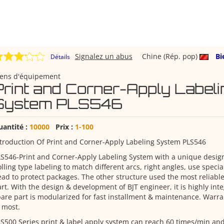
Signalez un abus
Chine (Rép. pop)
Bi
Détails
iens d'équipement
Print and Corner-Apply Labeli
System PLS546
uantité :
10000
Prix :
1-100
troduction Of Print and Corner-Apply Labeling System PLS546
S546-Print and Corner-Apply Labeling System with a unique design
lling type labeling to match different arcs, right angles, use speci
ad to protect packages. The other structure used the most reliabl
rt. With the design & development of BJT engineer, it is highly in
are part is modularized for fast installment & maintenance. Warra
 most.
S500 Series print & label apply system can reach 60 times/min and