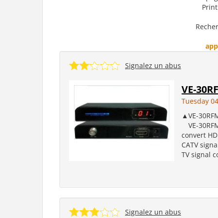
Prin
Recher
app
Signalez un abus
VE-30R
Tuesday 04
▲VE-30RFM 
VE-30RFM H
convert HD
CATV signal
TV signal c
Signalez un abus