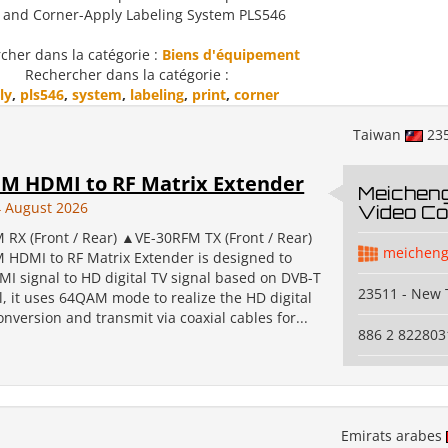
t and Corner-Apply Labeling System PLS546
cher dans la catégorie :
Biens d'équipement
Rechercher dans la catégorie :
ly
,
pls546
,
system
,
labeling
,
print
,
corner
Taiwan
23
FM HDMI to RF Matrix Extender
Meicheng
 August 2026
Video Co.
RX (Front / Rear) ▲VE-30RFM TX (Front / Rear)
meichen
DMI to RF Matrix Extender is designed to
MI signal to HD digital TV signal based on DVB-T
23511 - New T
, it uses 64QAM mode to realize the HD digital
onversion and transmit via coaxial cables for...
886 2 822803
Emirats arabes