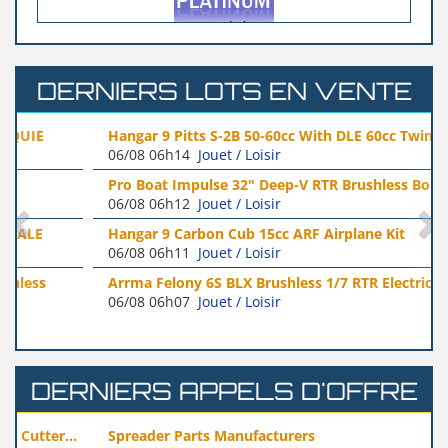
DERNIERS LOTS EN VENTE
Hangar 9 Pitts S-2B 50-60cc With DLE 60cc Twin Engine...
06/08 06h14
Jouet / Loisir
Pro Boat Impulse 32" Deep-V RTR Brushless Boat
06/08 06h12
Jouet / Loisir
(realworld...)
Hangar 9 Carbon Cub 15cc ARF Airplane Kit
06/08 06h11
Jouet / Loisir
(realworldhobby)
Arrma Felony 6S BLX Brushless 1/7 RTR Electric 4WD...
06/08 06h07
Jouet / Loisir
DERNIERS APPELS D'OFFRE
Spreader Parts Manufacturers