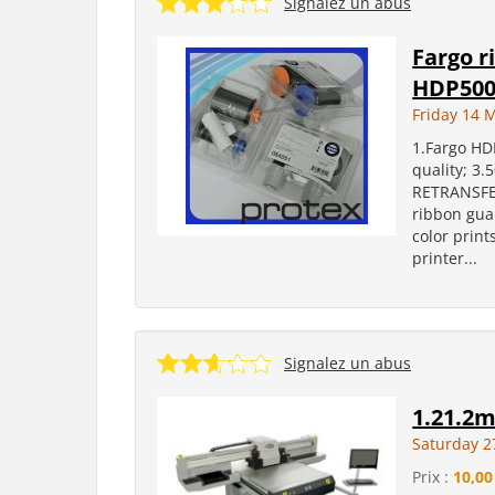
Signalez un abus
Fargo r
HDP500
Friday 14 
1.Fargo HD
quality; 3.
RETRANSFE
ribbon gua
color prin
printer...
Signalez un abus
1.21.2m
Saturday 2
Prix :
10,00