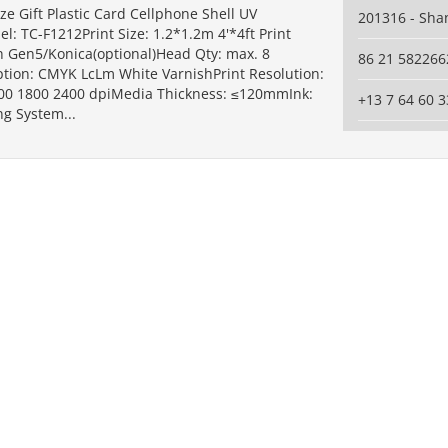
ize Gift Plastic Card Cellphone Shell UV
201316 - Sha
l: TC-F1212Print Size: 1.2*1.2m 4'*4ft Print
h Gen5/Konica(optional)Head Qty: max. 8
86 21 582266
ption: CMYK LcLm White VarnishPrint Resolution:
00 1800 2400 dpiMedia Thickness: ≤120mmInk:
+13 7 64 60 3
ng System...