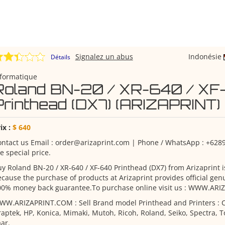
Signalez un abus
Indonésie
Détails
nformatique
Roland BN-20 / XR-640 / XF
Printhead (DX7) (ARIZAPRINT)
ix :
$ 640
ntact us Email : order@arizaprint.com | Phone / WhatsApp : +62
e special price.
y Roland BN-20 / XR-640 / XF-640 Printhead (DX7) from Arizaprint i
cause the purchase of products at Arizaprint provides official ge
00% money back guarantee.To purchase online visit us : WWW.AR
WW.ARIZAPRINT.COM : Sell Brand model Printhead and Printers : 
aptek, HP, Konica, Mimaki, Mutoh, Ricoh, Roland, Seiko, Spectra, T
ar.