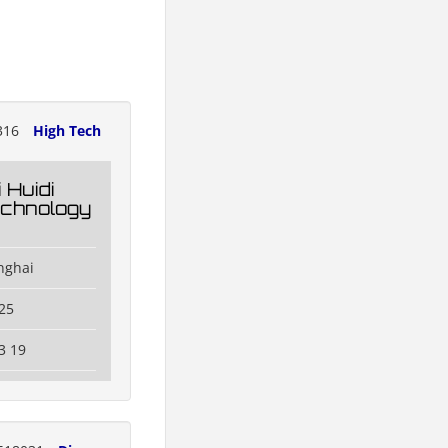
316
High Tech
 Huidi
Technology
nghai
25
3 19