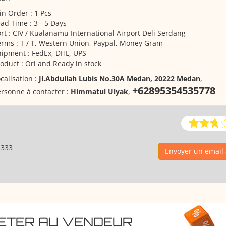
n Order : 1 Pcs
ad Time : 3 - 5 Days
rt : CIV / Kualanamu International Airport Deli Serdang
rms : T / T, Western Union, Paypal, Money Gram
ipment : FedEx, DHL, UPS
oduct : Ori and Ready in stock
calisation :
Jl.Abdullah Lubis No.30A Medan, 20222 Medan
,
+62895354535778
rsonne à contacter :
Himmatul Ulyak
,
2333
Envoyer un email
HETER AU VENDEUR