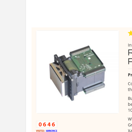
I
Pr
Co
th
Bu
be
1
W
Gr
Xa