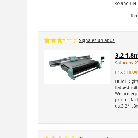
Roland BN-2
Rec
Signalez un abus
3.2 1.8
Saturday 2
Prix :
10,00
Huidi Digit
flatbed rol
We are equi
printer fac
us.3.2*1.8m