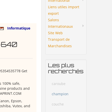
International
Liens utiles import
export
Salons
Internationaux
Informatique
Site Web
Transport de
-640
Marchandises
Les plus
recherchés
895354535778 Get
s 100% safe,
caroube
nuine products and
IZAPRINT.COM
champion
Canon, Epson,
couche
oshiba, Vutex, and