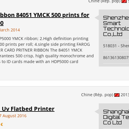
Chine (Rép. pop)
ibbon 84051 YMCK 500 prints for
Shenzhe
0
Smart
Technolo
March 2014
Co.,Ltd
P5000 YMCK ribbon; 2.High definition printing
500 prints per roll; 4.single side printing FAROG
518031 - Sh
R CARD PRITNER RIBBON The 84051 YMCK
rantees 500 crisp, high quality monochrome and
86136130807
ts to ID cards made with an HDP5000 card
Chine (Rép. pop)
201
 Uv Flatbed Printer
Shanghai
7 August 2016
Digital 
Co Ltd
 €