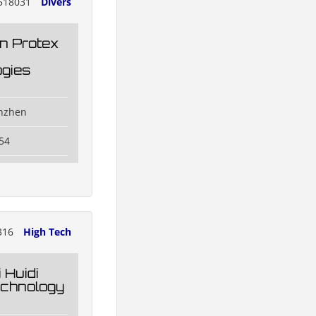
518031
Divers
n Protex
gies
enzhen
54
316
High Tech
 Huidi
Technology