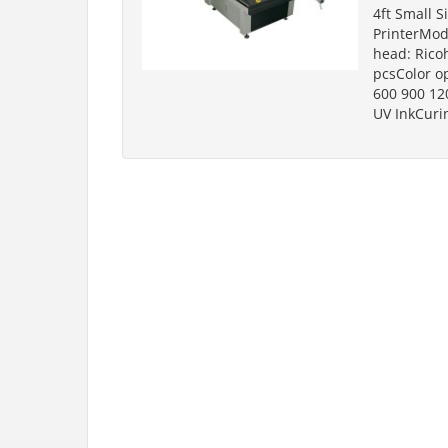
4ft Small S
PrinterMode
head: Rico
pcsColor o
600 900 12
UV InkCuri