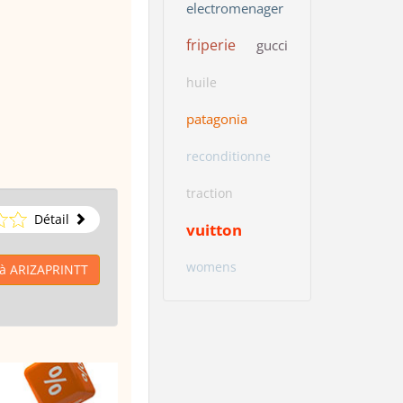
electromenager
friperie
gucci
huile
patagonia
reconditionne
traction
Détail
vuitton
womens
 à ARIZAPRINTT