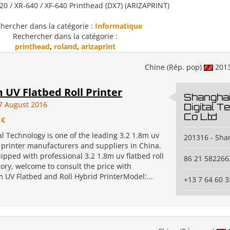
0 / XR-640 / XF-640 Printhead (DX7) (ARIZAPRINT)
hercher dans la catégorie :
Informatique
Rechercher dans la catégorie :
printhead
,
roland
,
arizaprint
Chine (Rép. pop)
201
m UV Flatbed Roll Printer
Shanghai
7 August 2016
Digital 
Co Ltd
 €
al Technology is one of the leading 3.2 1.8m uv
201316 - Sha
l printer manufacturers and suppliers in China.
pped with professional 3.2 1.8m uv flatbed roll
86 21 582266
tory, welcome to consult the price with
 UV Flatbed and Roll Hybrid PrinterModel:...
+13 7 64 60 3