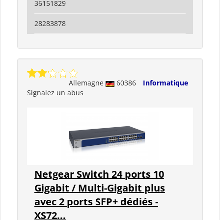
36151829
28283878
Allemagne
60386
Informatique
Signalez un abus
Netgear Switch 24 ports 10
Gigabit / Multi-Gigabit plus
avec 2 ports SFP+ dédiés -
XS72...