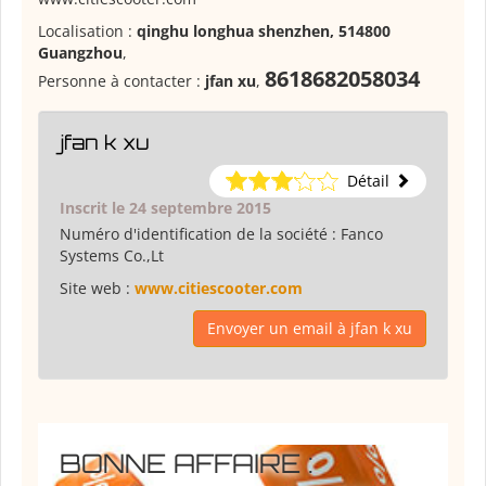
Localisation :
qinghu longhua shenzhen, 514800
Guangzhou
,
8618682058034
Personne à contacter :
jfan xu
,
jfan k xu
Détail
Inscrit le 24 septembre 2015
Numéro d'identification de la société :
Fanco
Systems Co.,Lt
Site web :
www.citiescooter.com
Envoyer un email à jfan k xu
BONNE AFFAIRE :