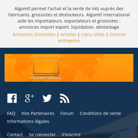
Algomtl permet l'achat et la vente de lots auprès des
fabricants, grossistes et destockeurs. Algomtl international
aide les importateurs, exportateurs et grossistes :
annonces import export, liquidation, déstockage
Annonces Grossistes
|
Acheter
|
Liens utiles
|
Cession
entreprise
FAQ
Nos Partenaires
Forum
Conditions de vente
Informations légales
Contact
Se connecter
S'inscrire