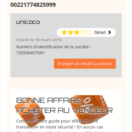
00221774825999
unicoco
Détail
Inscrit le 10 mars 2016
Numéro d'identification de la société :
1205664570A1
Envoyer un email à unicoco
BONNE AFFAIRE :
ACHETER AU VENDEUR
Consultez notre guide pour effectuer une
transaction en toute sécurité ! En aucun cas