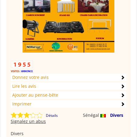
Donnez votre avis
Lire les avis
Ajouter au pense-bête
Imprimer
Sénégal
Divers
Détails
Signalez un abus
Divers