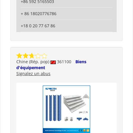
+86 592 5165503
+ 86 18020776786
+18 0 20 77 67 86
Chine (Rép. pop)
361100
Biens
d'équipement
Signalez un abus