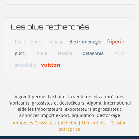
Les plus recherchés
friperie
electromenager
black
bonds
couche
gucci
patagonia
huile
lessive
shirt
vuitton
snowbelle
Algomtl permet l'achat et la vente de lots auprès des
fabricants, grossistes et destockeurs. Algomtl international
aide les importateurs, exportateurs et grossistes :
annonces import export, liquidation, déstockage
Annonces Grossistes
|
Acheter
|
Liens utiles
|
Cession
entreprise