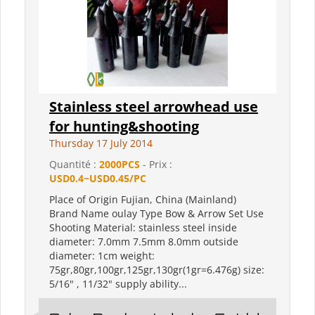
Stainless steel arrowhead use
for hunting&shooting
Thursday 17 July 2014
Quantité :
2000PCS
- Prix :
USD0.4~USD0.45/PC
Place of Origin Fujian, China (Mainland)
Brand Name oulay Type Bow & Arrow Set Use
Shooting Material: stainless steel inside
diameter: 7.0mm 7.5mm 8.0mm outside
diameter: 1cm weight:
75gr,80gr,100gr,125gr,130gr(1gr=6.476g) size:
5/16" , 11/32" supply ability...