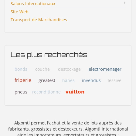
Salons Internationaux
Site Web
Transport de Marchandises
Les plus recherchés
electromenager
bonds
couche
destockage
friperie
greatest
hanes
invendus
lessive
vuitton
pneus
reconditionne
Algomtl permet l'achat et la vente de lots auprès des
fabricants, grossistes et destockeurs. Algomtl international
aide les importateurs, exportateurs et grossistes :