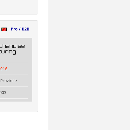
)
Pro / B2B
chandise
uring
2016
Province
003