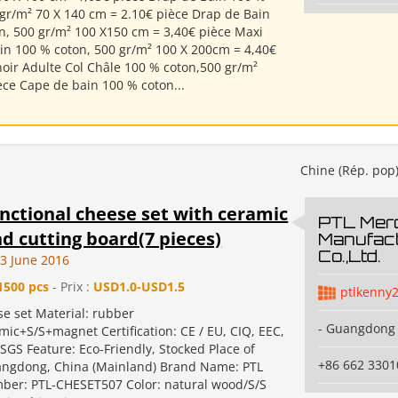
 gr/m² 70 X 140 cm = 2.10€ pièce Drap de Bain
n, 500 gr/m² 100 X150 cm = 3,40€ pièce Maxi
in 100 % coton, 500 gr/m² 100 X 200cm = 4,40€
noir Adulte Col Châle 100 % coton,500 gr/m²
èce Cape de bain 100 % coton...
Chine (Rép. pop
nctional cheese set with ceramic
PTL Mer
d cutting board(7 pieces)
Manufact
Co.,Ltd.
3 June 2016
1500 pcs
- Prix :
USD1.0-USD1.5
ptlkenny
se set Material: rubber
- Guangdong 
ic+S/S+magnet Certification: CE / EU, CIQ, EEC,
SGS Feature: Eco-Friendly, Stocked Place of
+86 662 3301
angdong, China (Mainland) Brand Name: PTL
er: PTL-CHESET507 Color: natural wood/S/S