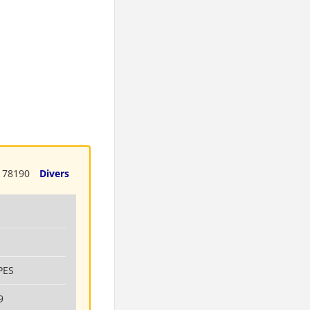
78190
Divers
PES
9