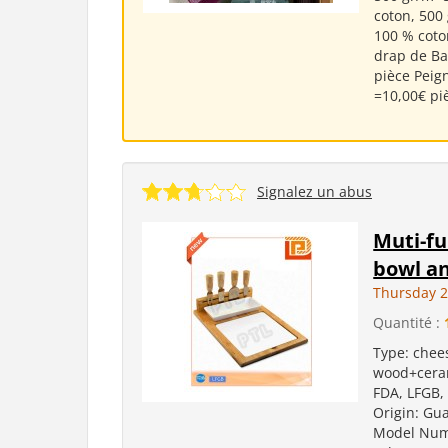
coton, 500
100 % coto
drap de Ba
pièce Peig
=10,00€ pi
Signalez un abus
Muti-fu
bowl an
Thursday 2
Quantité :
Type: chee
wood+ceram
FDA, LFGB, 
Origin: Gu
Model Numb