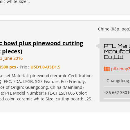
ic white Size...
Chine (Rép. pop
 bowl plus pinewood cutting
PTL Mer
 pieces)
Manufact
Co.,Ltd.
3 June 2016
1500 pcs
- Prix :
USD1.0-USD1.5
ptlkenny
se set Material: pinewood+ceramic Certification:
- Guangdong 
Q, EEC, FDA, LFGB, SGS Feature: Eco-Friendly,
ace of Origin: Guangdong, China (Mainland)
+86 662 3301
e: PTL Model Number: PTL-CHESET605 Color:
d color+ceramic white Size: cutting board: L25...