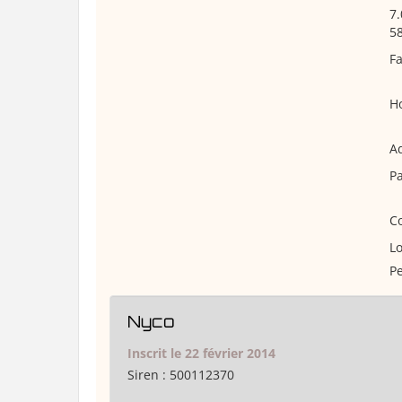
7.
58
Fa
Ho
Ad
Pa
Co
Lo
Pe
Nyco
Inscrit le 22 février 2014
Siren :
500112370