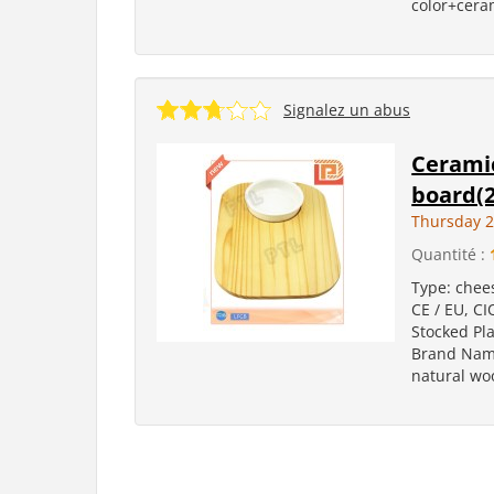
color+ceram
Signalez un abus
Ceramic
board(2
Thursday 2
Quantité :
Type: chee
CE / EU, CI
Stocked Pl
Brand Nam
natural woo