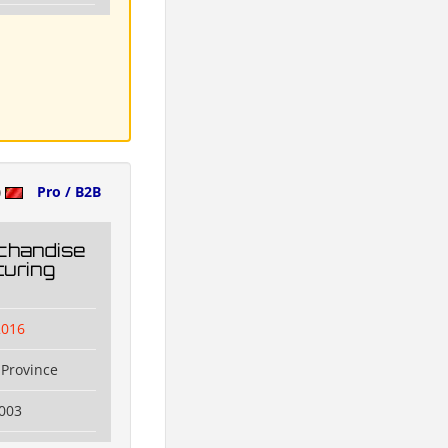
)
Pro / B2B
chandise
uring
2016
Province
003