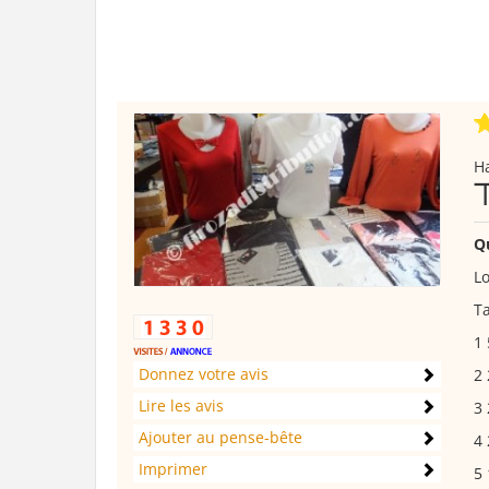
H
Q
L
Ta
1 
Donnez votre avis
2 
Lire les avis
3 
Ajouter au pense-bête
4 
Imprimer
5 