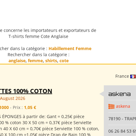
e concerne les importateurs et exportateurs de
T-shirts femme Cote Anglaise
cher dans la catégorie :
Habillement Femme
Rechercher dans la catégorie :
anglaise
,
femme
,
shirts
,
cote
France
TTES 100% COTON
askena
 August 2026
askena
1000
- Prix :
1,05 €
 ÉPONGES à partir de: Gant = 0,25€ pièce
78190 - TRAP
00 % coton 30 X 50 cm = 0,37€ pièce Serviette
n 40 X 60 cm = 0,70€ pièce Serviette 100 % coton,
06 26 84 53 6
50 X 100 cm =1,05€ pièce Drap de Bain 100 %