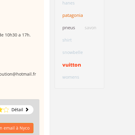
hanes
patagonia
pneus
savon
de 10h30 a 17h.
shirt
snowbelle
vuitton
ibution@hotmail.fr
womens
Détail
n email à Nyco