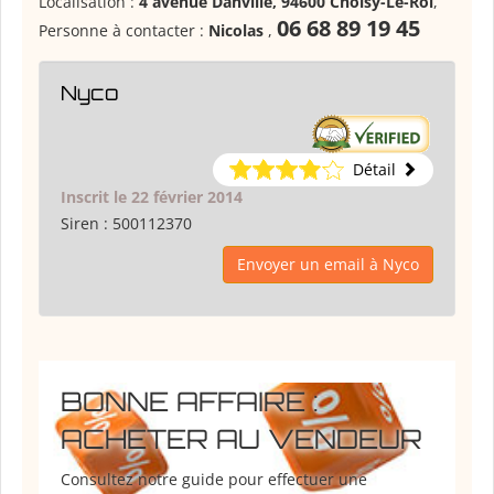
Localisation :
4 avenue Danville, 94600 Choisy-Le-Roi
,
06 68 89 19 45
Personne à contacter :
Nicolas
,
Nyco
Détail
Inscrit le 22 février 2014
Siren :
500112370
Envoyer un email à Nyco
BONNE AFFAIRE :
ACHETER AU VENDEUR
Consultez notre guide pour effectuer une