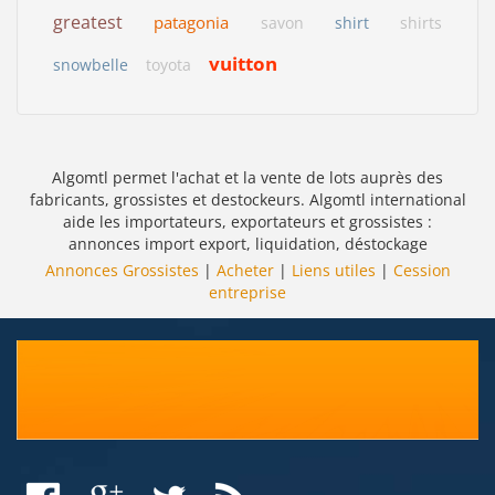
greatest
patagonia
savon
shirt
shirts
vuitton
snowbelle
toyota
Algomtl permet l'achat et la vente de lots auprès des
fabricants, grossistes et destockeurs. Algomtl international
aide les importateurs, exportateurs et grossistes :
annonces import export, liquidation, déstockage
Annonces Grossistes
|
Acheter
|
Liens utiles
|
Cession
entreprise