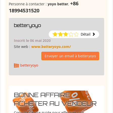
+86
Personne à contacter :
yoyo better
,
18994531520
betteryoyo
Détail
Inscrit le 06 mai 2020
Site web :
www.betteryoyo.com/
Envoyer un email à betteryoyo
betteryoyo
BONNE AFFAIRE :
ACHETER AU VENDEUR
Consultez notre guide pour effectuer une