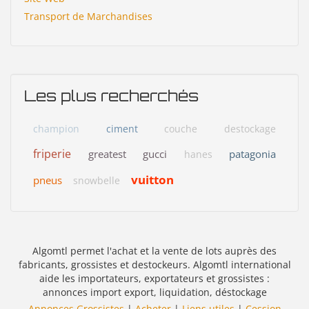
Transport de Marchandises
Les plus recherchés
champion
ciment
couche
destockage
friperie
greatest
gucci
patagonia
hanes
vuitton
pneus
snowbelle
Algomtl permet l'achat et la vente de lots auprès des
fabricants, grossistes et destockeurs. Algomtl international
aide les importateurs, exportateurs et grossistes :
annonces import export, liquidation, déstockage
Annonces Grossistes
|
Acheter
|
Liens utiles
|
Cession