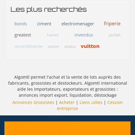
Les plus recherchés
friperie
ciment
electromenager
bonds
greatest
hanes
invendus
jacket
vuitton
reconditionne
savon
veaux
Algomtl permet l'achat et la vente de lots auprès des
fabricants, grossistes et destockeurs. Algomtl international
aide les importateurs, exportateurs et grossistes :
annonces import export, liquidation, déstockage
Annonces Grossistes
|
Acheter
|
Liens utiles
|
Cession
entreprise