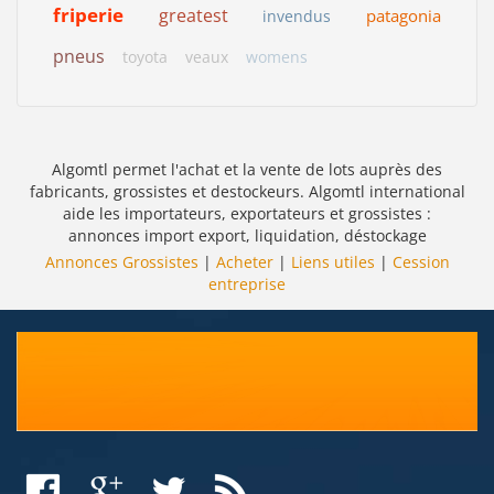
friperie
greatest
patagonia
invendus
pneus
toyota
veaux
womens
Algomtl permet l'achat et la vente de lots auprès des
fabricants, grossistes et destockeurs. Algomtl international
aide les importateurs, exportateurs et grossistes :
annonces import export, liquidation, déstockage
Annonces Grossistes
|
Acheter
|
Liens utiles
|
Cession
entreprise