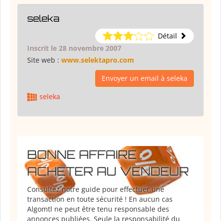
seleka
Détail
Inscrit le 28 novembre 2007
Site web :
www.selektapro.com
Envoyer un email à seleka
seleka
BONNE AFFAIRE :
ACHETER AU VENDEUR
Consultez notre guide pour effectuer une
transaction en toute sécurité ! En aucun cas
Algomtl ne peut être tenu responsable des
annonces publiées. Seule la responsabilité du