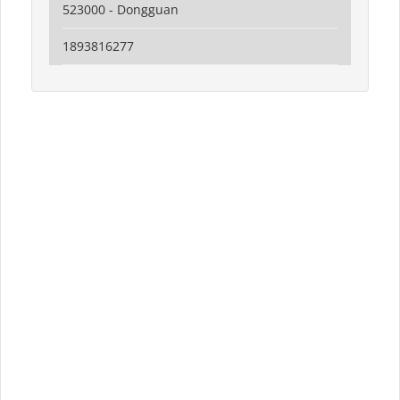
523000 - Dongguan
1893816277