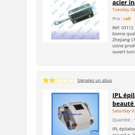
acier i
Tuesday 04
Prix :
call
Réf: 03112 
bonne quali
Zhejiang C
usine prod
ouvert tuni
Signalez un abus
IPL épil
beauté
Saturday 0
Quantité :
IPL épilati
qui est e- 