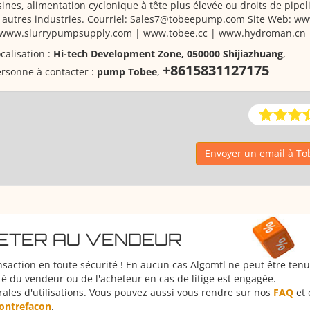
ines, alimentation cyclonique à tête plus élevée ou droits de pipe
t autres industries. Courriel: Sales7@tobeepump.com Site Web: 
 www.slurrypumpsupply.com | www.tobee.cc | www.hydroman.cn
calisation :
Hi-tech Development Zone, 050000 Shijiazhuang
,
+8615831127175
rsonne à contacter :
pump Tobee
,
Envoyer un email à T
HETER AU VENDEUR
nsaction en toute sécurité ! En aucun cas Algomtl ne peut être ten
é du vendeur ou de l'acheteur en cas de litige est engagée.
rales d'utilisations. Vous pouvez aussi vous rendre sur nos
FAQ
et 
 contrefaçon
.