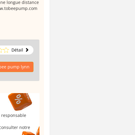
line longue distance
www.tobeepump.com
Détail
obee pump lynn
u responsable
consulter notre