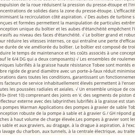
expulsion de la roue réduisent la pression du presse-étoupe et l'in
ncentrations de solides dans la zone du presse-étoupe. L'efficacit
nimisant la recirculation côté aspiration. √ Des aubes de turbine
nçues et formées permettent la manipulation de particules extrê
nception unique du boîtier et les aubes d'étanchéité empêchent l'
rasifs au niveau des faces d'étanchéité. √ Le boîtier grand et robu
ur réduire les vitesses internes, ce qui entraîne une perte d'effica
e durée de vie améliorée du boîtier. Le boîtier est composé de tr
duire le temps de maintenance et les coûts associés à une concep
auf le 6/4 DG qui a deux composants) √ Les ensembles de rouleme
niques lubrifiés à la graisse haute résistance Tobee sont montés 
bre rigide de grand diamètre avec un porte-à-faux réduit minimise 
brations dans toutes les conditions, garantissant un fonctionnem
s facteurs de service inhabituellement élevés permettent à l'ens
utes les poussées radiales et axiales. √ Un ensemble unique de co
10» (tiret 10) comprenant des joints en V, des segments de piston 
flecteur externe avec des labyrinthes lubrifiés à la graisse est sta
es pompes Warman Applications des pompes à gravier de sable Tob
nception robuste de la pompe à sable et à gravier G / GH répond
ches à haut volume de charge élevée.Les pompes à gravier sont l
 sable et aux graviers, au dragage, à la drague à aspiration, à l'ex
 lavage du charbon, aux tunnels, à la centrale électrique, au tra