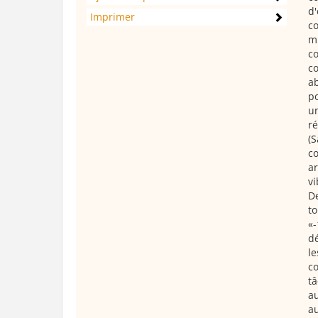
d'
Imprimer
co
mi
co
co
ab
po
un
ré
(S
co
ar
vi
De
to
«-
dé
l
co
tâ
au
au