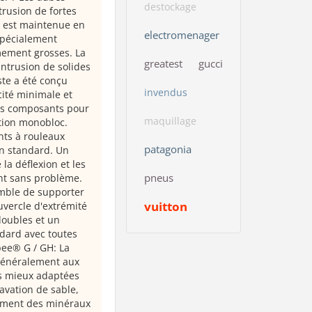
destockage
trusion de fortes
é est maintenue en
electromenager
 spécialement
mement grosses. La
greatest
gucci
intrusion de solides
ste a été conçu
invendus
cité minimale et
ois composants pour
maquillage
tion monobloc.
nts à rouleaux
patagonia
en standard. Un
la déflexion et les
pneus
ent sans problème.
emble de supporter
vuitton
uvercle d'extrémité
doubles et un
ndard avec toutes
ee® G / GH: La
 généralement aux
es mieux adaptées
cavation de sable,
itement des minéraux