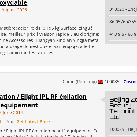
noxydable
318020 - Zhe
 August 2026
86 0576 4355
Matière: acier Poids: 0,195 kg Surface: zingué
té, meilleur prix, livraison rapide Lieu d'origine:
+13 9 57 60 8
hine Accessoires Huangyan Xinqian Yingjia métal
uit à usage domestique et van engagé, aile fret
ng, camionnettes, van, les...
Chine (Rép. pop)
100085
Cosmé
ation / Elight IPL RF épilation
Beijing Z
 équipement
Beauty
Technolo
7 June 2014
Ltd
1
- Prix :
Get Latest Price
100085 - Beij
on / Elight IPL RF épilation beauté équipement Ce
lumière( ipl+rf) de la technologie? E- lumière, la