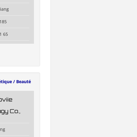
jiang
185
1 65
tique / Beauté
oviie
gy Co.,
ing