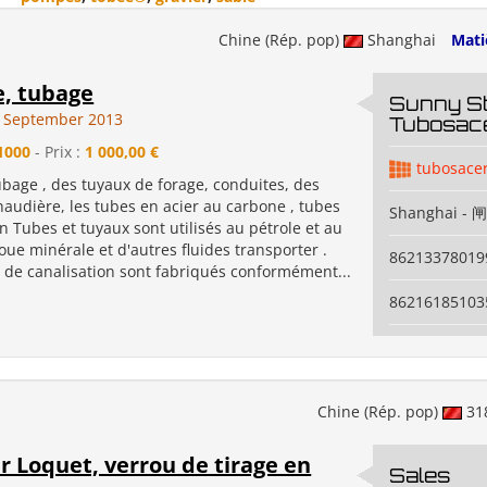
Chine (Rép. pop)
Shanghai
Mati
e, tubage
Sunny St
 September 2013
Tubosace
1000
- Prix :
1 000,00 €
tubosace
ubage , des tuyaux de forage, conduites, des
haudière, les tubes en acier au carbone , tubes
Shanghai - 
n Tubes et tuyaux sont utilisés au pétrole et au
oue minérale et d'autres fluides transporter .
86213378019
 de canalisation sont fabriqués conformément...
86216185103
Chine (Rép. pop)
31
r Loquet, verrou de tirage en
Sales