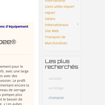
International
Liens utiles import
export
Salons
Internationaux
ens d'équipement
Site Web
Transport de
obee®
Marchandises
Les plus
recherchés
uement pour le
fs. avec une large
es avec des
caroube
ssion. Le profil
ugmentant encore la
carrelage
nneau de serrage
es pompes plus
champion
nt le besoin de
e. √ Les aubes