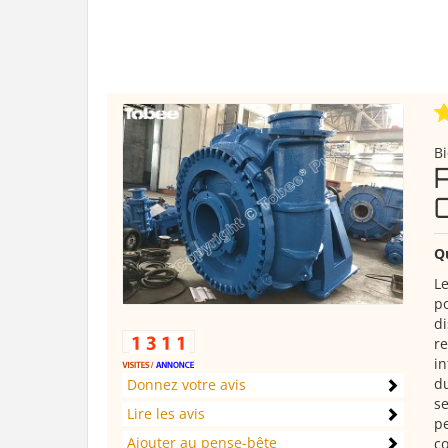
B
Q
Le
po
di
re
in
du
Donnez votre avis
se
Lire les avis
pe
Ajouter au pense-bête
co