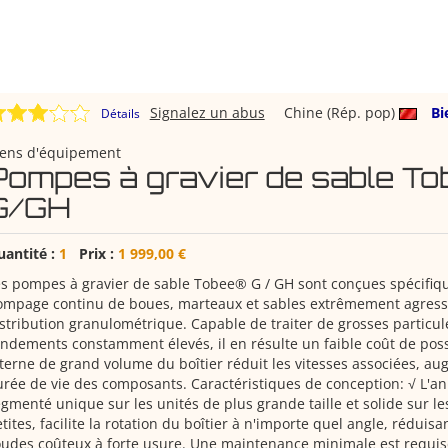
Signalez un abus
Chine (Rép. pop)
Bi
Détails
iens d'équipement
Pompes à gravier de sable T
G/GH
uantité :
1
Prix :
1 999,00 €
s pompes à gravier de sable Tobee® G / GH sont conçues spécifiq
mpage continu de boues, marteaux et sables extrêmement agressi
stribution granulométrique. Capable de traiter de grosses particul
ndements constamment élevés, il en résulte un faible coût de posse
terne de grand volume du boîtier réduit les vitesses associées, a
rée de vie des composants. Caractéristiques de conception: √ L'a
gmenté unique sur les unités de plus grande taille et solide sur l
tites, facilite la rotation du boîtier à n'importe quel angle, réduisa
udes coûteux à forte usure. Une maintenance minimale est requis