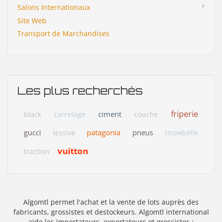
Salons Internationaux
Site Web
Transport de Marchandises
Les plus recherchés
friperie
ciment
black
carrelage
couche
gucci
patagonia
pneus
lessive
snowbelle
vuitton
traction
Algomtl permet l'achat et la vente de lots auprès des
fabricants, grossistes et destockeurs. Algomtl international
aide les importateurs, exportateurs et grossistes :