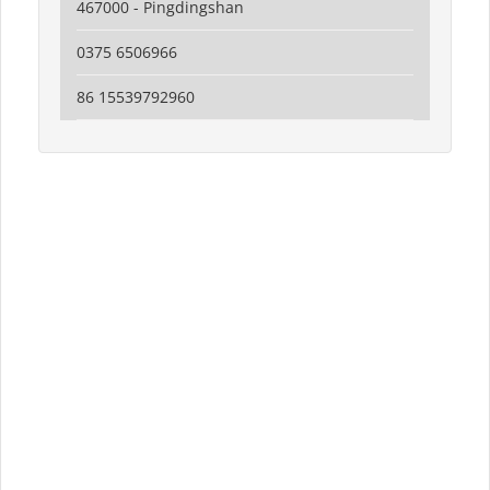
467000 - Pingdingshan
0375 6506966
86 15539792960