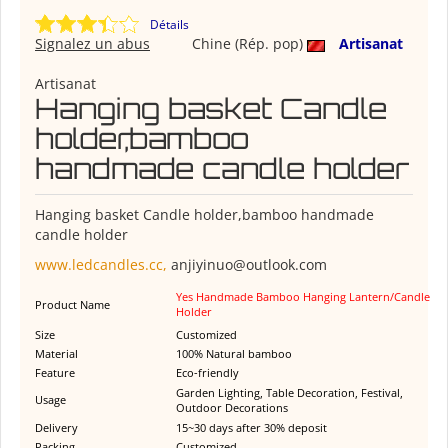
Détails
Signalez un abus
Chine (Rép. pop)
Artisanat
Artisanat
Hanging basket Candle
holder,bamboo
handmade candle holder
Hanging basket Candle holder,bamboo handmade
candle holder
www.ledcandles.cc,
anjiyinuo@outlook.com
Yes Handmade Bamboo Hanging Lantern/Candle
Product Name
Holder
Size
Customized
Material
100% Natural bamboo
Feature
Eco-friendly
Garden Lighting, Table Decoration, Festival,
Usage
Outdoor Decorations
Delivery
15~30 days after 30% deposit
Packing
Customized